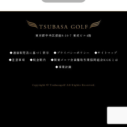
東京都中央区銀座8-10-7 東成ビル4階
◆通信販売法に基づく表示
◆プライバシーポリシー
◆サイトマップ
◆注意事項
◆税金案内
◆関東ゴルフ会員権取引業協同組合KGKとは
◆事業計画
Copyright © Tsubasagolf All Rights Reserved.