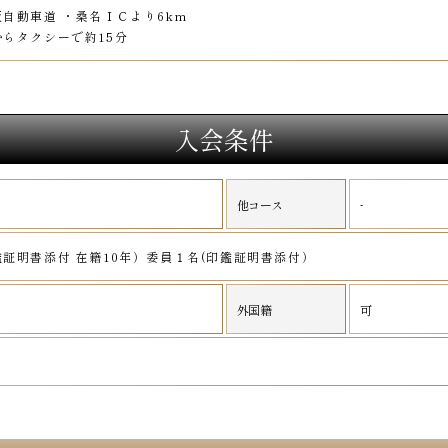
自動車道 ・桑名ＩＣより6km
らタクシーで約15分
入会条件
-
他コース
証明書添付 在籍10年）委員１名(印鑑証明書添付）
外国籍
可