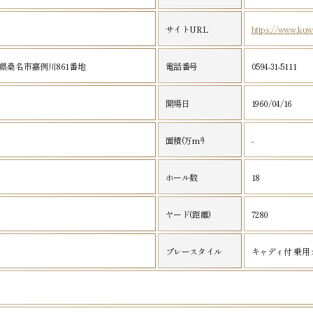
サイトURL
https://www.ku
三重県桑名市嘉例川861番地
電話番号
0594-31-5111
開場日
1960/04/16
面積(万m²)
-
ン
ホール数
18
ヤード(距離)
7280
プレースタイル
キャディ付 乗用