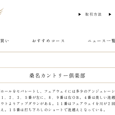
取引方法
急買い
おすすめコース
ニュース一
桑名カントリー倶楽部
がホールをセパレートし、フェアウェイには多少のアンジュレー
は１，２，３，５番が左に、８，９番は右ＯＢ。４番は美しい池
アウトよりアップダウンがある。１１番はフェアウェイを川が２
越え。１５番は打ち下ろしのショートで池越えとなっている。