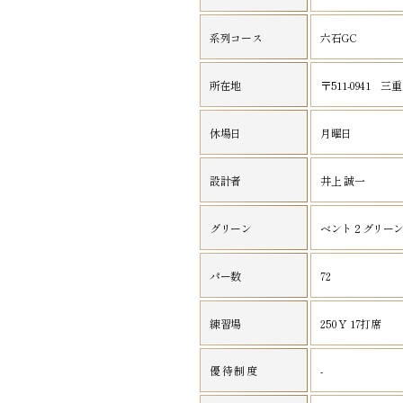
系列コース
六石GC
所在地
〒511-0941 
休場日
月曜日
設計者
井上 誠一
グリーン
ベント２グリー
パー数
72
練習場
250Ｙ 17打席
優待制度
-