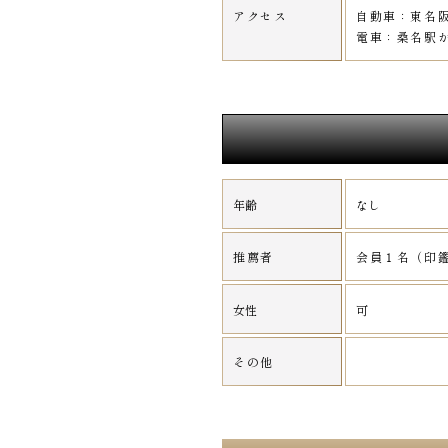
アクセス
自動車：東名阪
電車：桑名駅か
年齢
なし
推薦者
会員１名（印鑑
女性
可
その他