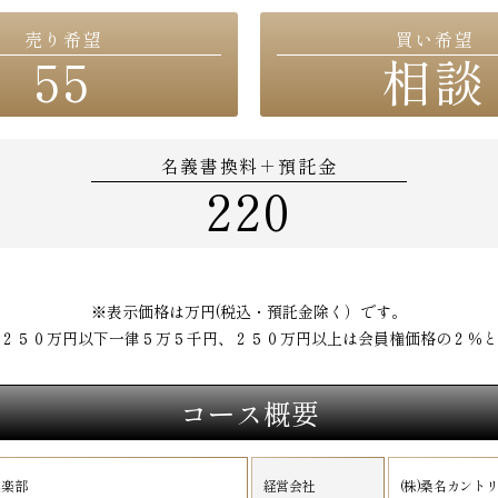
売り希望
買い希望
55
相談
名義書換料＋預託金
220
※表示価格は万円(税込・預託金除く）です。
２５０万円以下一律５万５千円、２５０万円以上は会員権価格の２％と
コース概要
倶楽部
経営会社
(株)桑名カント