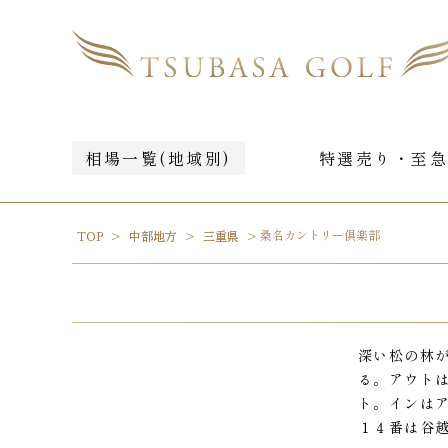
相場一覧(地域別)
特選売り・至
桑名カントリー倶楽部
TOP
中部地方
三重県
深い松の林
る。アウト
ト。インは
１４番は谷