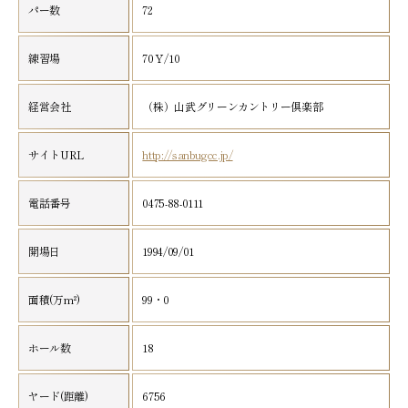
パー数
72
練習場
70Ｙ/10
経営会社
（株）山武グリーンカントリー倶楽部
サイトURL
http://sanbugcc.jp/
電話番号
0475-88-0111
開場日
1994/09/01
面積(万m²)
99・0
ホール数
18
ヤード(距離)
6756