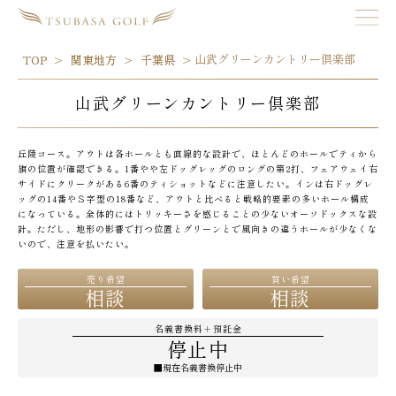
山武グリーンカントリー倶楽部
TOP
関東地方
千葉県
山武グリーンカントリー倶楽部
丘陵コース。アウトは各ホールとも直線的な設計で、ほとんどのホールでティから
旗の位置が確認できる。1番やや左ドッグレッグのロングの第2打、フェアウェイ右
サイドにクリークがある6番のティショットなどに注意したい。インは右ドッグレ
ッグの14番やＳ字型の18番など、アウトと比べると戦略的要素の多いホール構成
になっている。全体的にはトリッキーさを感じることの少ないオーソドックスな設
計。ただし、地形の影響で打つ位置とグリーンとで風向きの違うホールが少なくな
いので、注意を払いたい。
売り希望
買い希望
相談
相談
名義書換料＋預託金
停止中
■現在名義書換停止中