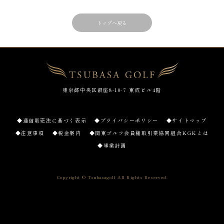
トップへ戻る
東京都中央区銀座8-10-7 東成ビル4階
◆通信販売法に基づく表示
◆プライバシーポリシー
◆サイトマップ
◆注意事項
◆税金案内
◆関東ゴルフ会員権取引業協同組合KGKとは
◆事業計画
Copyright © Tsubasagolf All Rights Reserved.