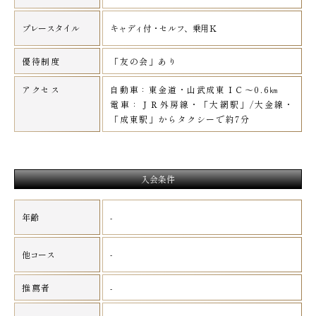
プレースタイル
キャディ付・セルフ、乗用Ｋ
優待制度
「友の会」あり
アクセス
自動車：東金道・山武成東ＩＣ～0.6㎞
電車：ＪＲ外房線・「大網駅」/大金線・
「成東駅」からタクシーで約7分
入会条件
年齢
-
-
他コース
推薦者
-