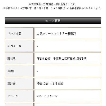
※表示価格は万円(税込・預託金除く）です。
※手数料は２５０万円以下一律５万５千円、２５０万円以上は会員権価格の２％となります。
コース概要
ゴルフ場名
山武グリーンカントリー倶楽部
系列コース
-
所在地
〒289-1205 千葉県山武市椎崎1552番地
休場日
-
設計者
安田 幸吉・川村 四郎
グリーン
ベント1グリーン