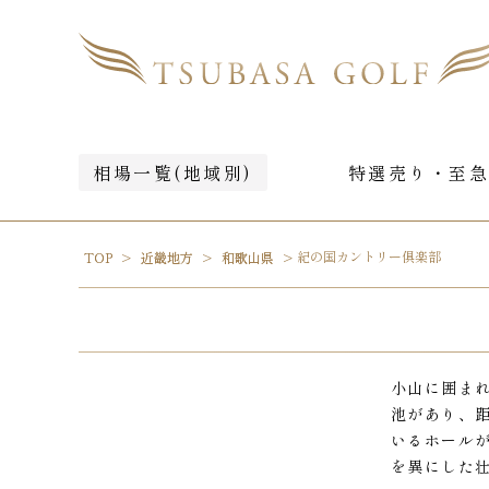
相場一覧(地域別)
特選売り・至
紀の国カントリー俱楽部
TOP
近畿地方
和歌山県
小山に囲ま
池があり、
いるホール
を異にした