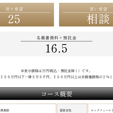
売り希望
買い希望
25
相談
名義書換料＋預託金
16.5
※表示価格は万円(税込・預託金除く）です。
２５０万円以下一律５万５千円、２５０万円以上は会員権価格の２％と
コース概要
ー俱楽部
経営会社
ロックフィールド