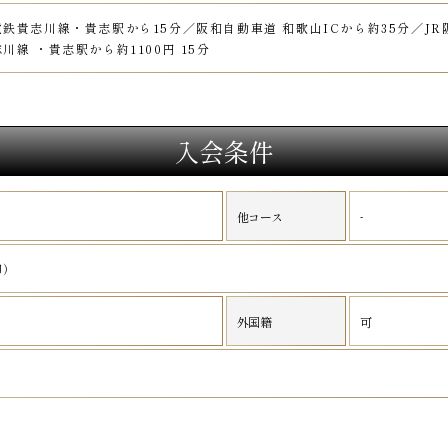
鉄貴志川線・貴志駅から15分／阪和自動車道 和歌山ICから約35分／JR
川線 ・貴志駅から約1100円 15分
入会条件
-
他コース
印）
外国籍
可