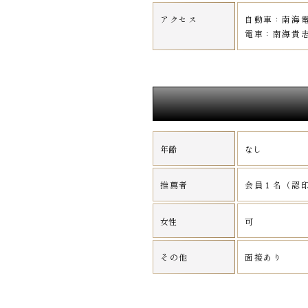
アクセス
自動車：南海電
電車：南海貴志
年齢
なし
推薦者
会員１名（認
女性
可
その他
面接あり