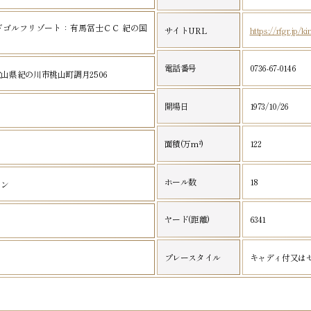
ドゴルフリゾート：有馬冨士ＣＣ 紀の国
サイトURL
https://rfgr.jp/k
電話番号
0736-67-0146
和歌山県紀の川市桃山町調月2506
開場日
1973/10/26
面積(万m²)
122
ホール数
18
ーン
ヤード(距離)
6341
プレースタイル
キャディ付又は