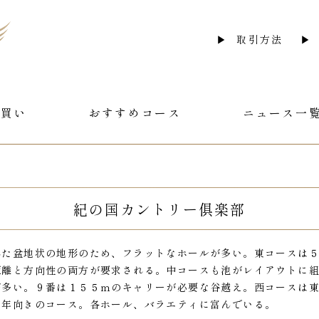
取引方法
急買い
おすすめコース
ニュース一
紀の国カントリー俱楽部
れた盆地状の地形のため、フラットなホールが多い。東コースは
距離と方向性の両方が要求される。中コースも池がレイアウトに
が多い。９番は１５５ｍのキャリーが必要な谷越え。西コースは
壮年向きのコース。各ホール、バラエティに富んでいる。