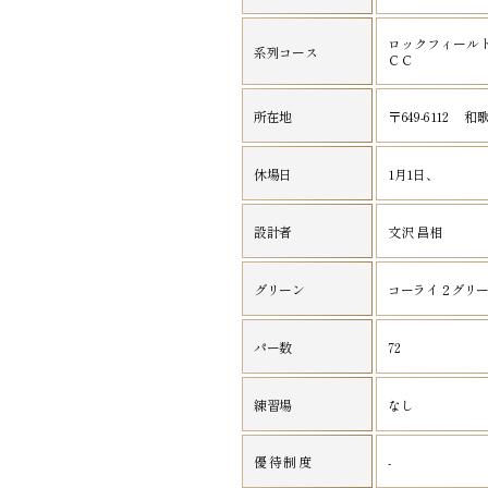
ロックフィール
系列コース
ＣＣ
所在地
〒649-6112 
休場日
1月1日、
設計者
文沢 昌相
グリーン
コーライ２グリ
パー数
72
練習場
なし
優待制度
-