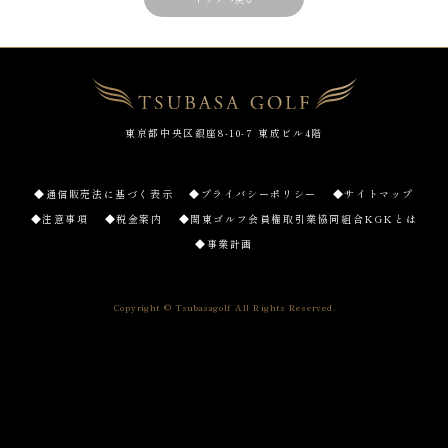
東京都中央区銀座8-10-7 東成ビル4階
◆通信販売法に基づく表示
◆プライバシーポリシー
◆サイトマップ
◆注意事項
◆税金案内
◆関東ゴルフ会員権取引業協同組合KGKとは
◆事業計画
Copyright © Tsubasagolf All Rights Reserved.