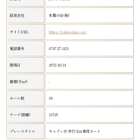
経営会社
朱鷲の台(株)
サイトURL
https://tokinodai.co.jp/
電話番号
0767-27-1121
開場日
1972/10/21
面積(万m²)
-
ホール数
36
ヤード(距離)
13715
プレースタイル
キャディ付 歩行又は乗用カート