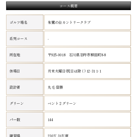
コース概要
ゴルフ場名
朱鷺の台カントリークラブ
系列コース
-
所在地
〒925-0018 石川県羽咋市柳田町8-8
休場日
月末火曜日(祝日は除く) 12･31 1･1
設計者
丸毛 信勝
グリーン
ベント２グリーン
パー数
144
練習場
230Ｙ 31打席