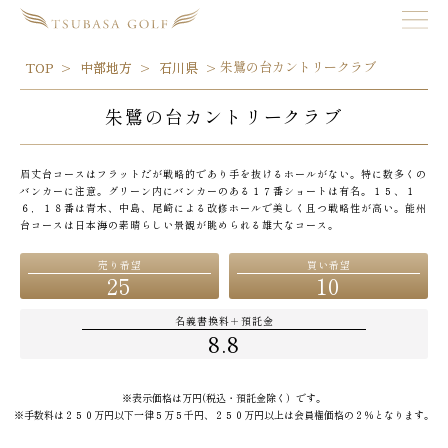
朱鷺の台カントリークラブ
TOP
中部地方
石川県
朱鷺の台カントリークラブ
眉丈台コースはフラットだが戦略的であり手を抜けるホールがない。特に数多くの
バンカーに注意。グリーン内にバンカーのある１７番ショートは有名。１５、１
６，１８番は青木、中島、尾崎による改修ホールで美しく且つ戦略性が高い。能州
台コースは日本海の素晴らしい景観が眺められる雄大なコース。
売り希望
買い希望
25
10
名義書換料＋預託金
8.8
※表示価格は万円(税込・預託金除く）です。
※手数料は２５０万円以下一律５万５千円、２５０万円以上は会員権価格の２％となります。