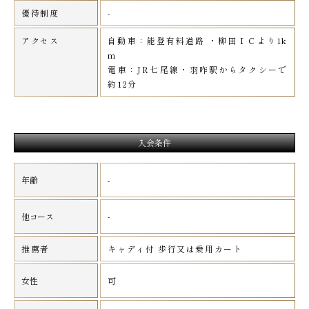
優待制度
-
アクセス
自動車：能登有料道路 ・柳田ＩＣより1k
m
電車：JR七尾線・羽咋駅からタクシーで
約12分
入会条件
年齢
-
-
他コース
推薦者
キャディ付 歩行又は乗用カート
女性
可