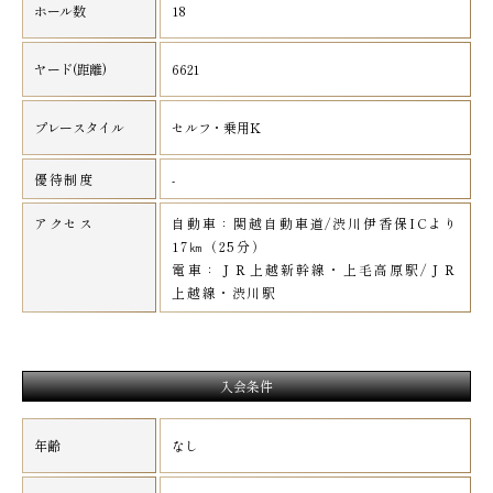
ホール数
18
ヤード(距離)
6621
プレースタイル
セルフ・乗用Ｋ
優待制度
-
アクセス
自動車：関越自動車道/渋川伊香保ICより
17㎞（25分）
電車：ＪＲ上越新幹線・上毛高原駅/ＪＲ
上越線・渋川駅
入会条件
年齢
なし