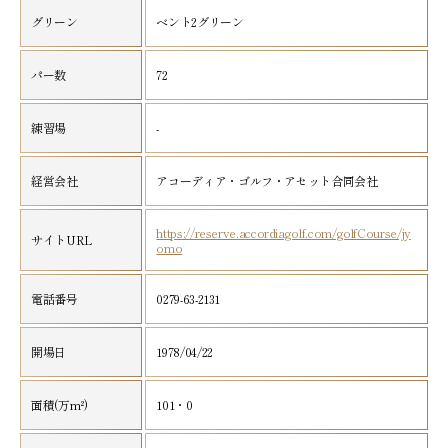
グリーン
ベント2グリーン
パー数
72
練習場
-
経営会社
アコーディア・ゴルフ・アセット合同会社
https://reserve.accordiagolf.com/golfCourse/jy
サイトURL
omo
電話番号
0279-63-2131
開場日
1978/04/22
面積(万m²)
101・0