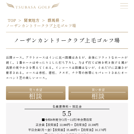
TOP
関東地方
群馬県
ノーザンカントリークラブ上毛ゴルフ場
ノーザンカントリークラブ上毛ゴルフ場
丘陵コース。アウトコースはインに比べ距離はあるが、全体にフラットなホールが
続く。１番ホールはゆったりとした打ち下ろし。力まず打てば林を吹き抜ける風が
高原の爽やかさを教えてくれる。インコースは距離はないが、それだけに正確さが
要求される。コースは赤松、唐松、クヌギ、ナラ等の林帯にセパレートされたオー
ルベント芝の美しいコース。
売り希望
買い希望
相談
相談
名義書換料＋預託金
5.5
■令和8年度分(1月～12月)年会費改定
正会員【改定前】22,000円⇒【改定後】23,100円
平日会員(月～金)【改定前】15,400円⇒【改定後】16,170円