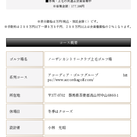
■赤城・上毛の共通正会員募集中
※募集金額：177,100円
※表示価格は万円(税込・預託金除く）です。
※手数料は２５０万円以下一律５万５千円、２５０万円以上は会員権価格の２％となります。
コース概要
ゴルフ場名
ノーザンカントリークラブ上毛ゴルフ場
アコーディア・ゴルフグループ htt
系列コース
ps://www.accordiagolf.com/
所在地
〒377-0702 群馬県吾妻郡高山村中山6860-1
休場日
冬季はクローズ
設計者
小林 光昭