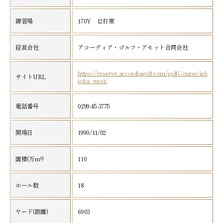
練習場
170Y 12打席
経営会社
アコーディア・ゴルフ・アセット合同会社
https://reserve.accordiagolf.com/golfCourse/ish
サイトURL
ioka_west/
電話番号
0299-45-3775
開場日
1990/11/02
面積(万m²)
110
ホール数
18
ヤード(距離)
6903