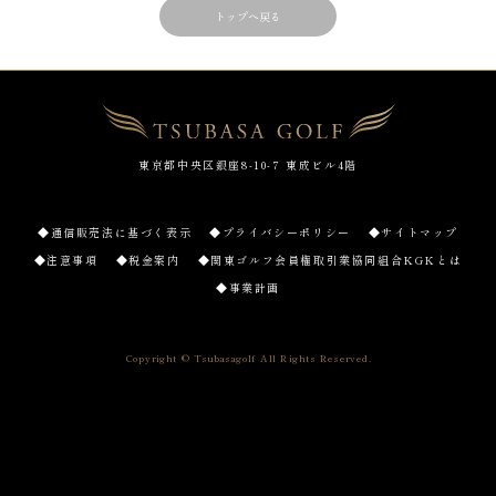
トップへ戻る
東京都中央区銀座8-10-7 東成ビル4階
◆通信販売法に基づく表示
◆プライバシーポリシー
◆サイトマップ
◆注意事項
◆税金案内
◆関東ゴルフ会員権取引業協同組合KGKとは
◆事業計画
Copyright © Tsubasagolf All Rights Reserved.