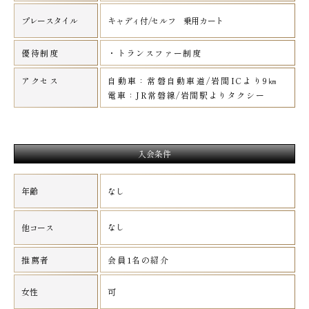
プレースタイル
キャディ付/セルフ 乗用カート
優待制度
・トランスファー制度
アクセス
自動車：常磐自動車道/岩間ICより9㎞
電車：JR常磐線/岩間駅よりタクシー
入会条件
年齢
なし
なし
他コース
推薦者
会員1名の紹介
女性
可