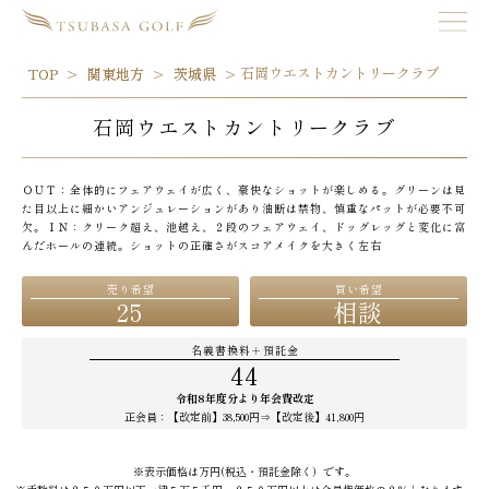
石岡ウエストカントリークラブ
TOP
関東地方
茨城県
石岡ウエストカントリークラブ
ＯＵＴ：全体的にフェアウェイが広く、豪快なショットが楽しめる。グリーンは見
た目以上に細かいアンジュレーションがあり油断は禁物、慎重なパットが必要不可
欠。ＩＮ：クリーク超え、池越え、２段のフェアウェイ、ドッグレッグと変化に富
んだホールの連続。ショットの正確さがスコアメイクを大きく左右
売り希望
買い希望
25
相談
名義書換料＋預託金
44
令和8年度分より年会費改定
正会員：【改定前】38,500円⇒【改定後】41,800円
※表示価格は万円(税込・預託金除く）です。