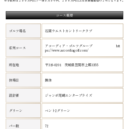
※手数料は２５０万円以下一律５万５千円、２５０万円以上は会員権価格の２％となります。
コース概要
ゴルフ場名
石岡ウエストカントリークラブ
アコーディア・ゴルフグループ htt
系列コース
ps://www.accordiagolf.com/
所在地
〒319-0201 茨城県笠間市上郷3355
休場日
無休
設計者
ジャンボ尾崎エンタープライズ
グリーン
ベント2グリーン
パー数
72