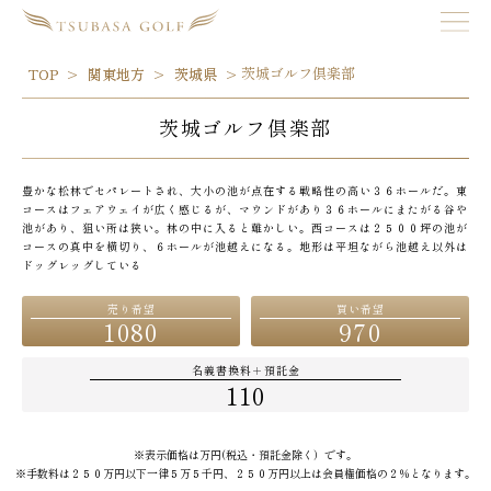
茨城ゴルフ倶楽部
TOP
関東地方
茨城県
茨城ゴルフ倶楽部
豊かな松林でセパレートされ、大小の池が点在する戦略性の高い３６ホールだ。東
コースはフェアウェイが広く感じるが、マウンドがあり３６ホールにまたがる谷や
池があり、狙い所は狭い。林の中に入ると難かしい。西コースは２５００坪の池が
コースの真中を横切り、６ホールが池越えになる。地形は平坦ながら池越え以外は
ドッグレッグしている
売り希望
買い希望
1080
970
名義書換料＋預託金
110
※表示価格は万円(税込・預託金除く）です。
※手数料は２５０万円以下一律５万５千円、２５０万円以上は会員権価格の２％となります。