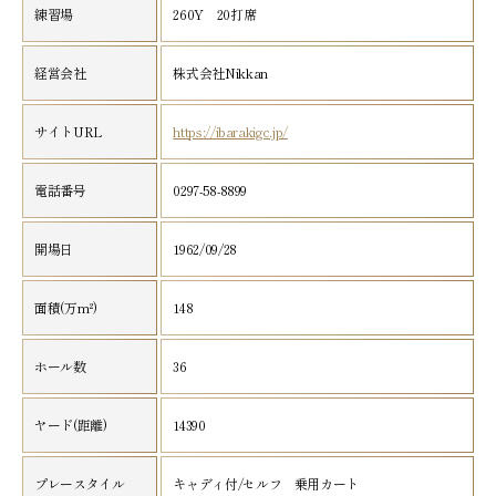
練習場
260Y 20打席
経営会社
株式会社Nikkan
サイトURL
https://ibarakigc.jp/
電話番号
0297-58-8899
開場日
1962/09/28
面積(万m²)
148
ホール数
36
ヤード(距離)
14390
プレースタイル
キャディ付/セルフ 乗用カート