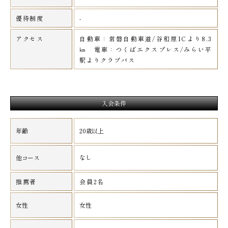
優待制度
-
アクセス
自動車：常磐自動車道/谷和原ICより8.3
㎞ 電車：つくばエクスプレス/みらい平
駅よりクラブバス
入会条件
年齢
20歳以上
なし
他コース
推薦者
会員2名
女性
女性