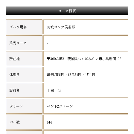
コース概要
ゴルフ場名
茨城ゴルフ倶楽部
系列コース
-
所在地
〒300-2352 茨城県つくばみらい市小島新田102
休場日
毎週月曜日・12月31日・1月1日
設計者
上田 治
グリーン
ベント2グリーン
パー数
144